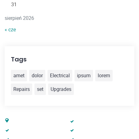
31
sierpień 2026
« cze
Tags
amet
dolor
Electrical
ipsum
lorem
Repairs
set
Upgrades
EV365
Ładowarki
Usługi
Baza wiedzy