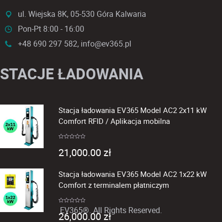
ul. Wiejska 8K, 05-530 Góra Kalwaria
Pon-Pt 8:00 - 16:00
+48 690 297 582, info@ev365.pl
STACJE ŁADOWANIA
Stacja ładowania EV365 Model AC2 2x11 kW
Comfort RFID / Aplikacja mobilna
Rated
21,000.00
zł
0
out
of
5
Stacja ładowania EV365 Model AC2 1x22 kW
Comfort z terminalem płatniczym
EV365®. All Rights Reserved.
Rated
26,000.00
zł
0
out