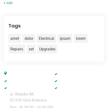
« cze
Tags
amet
dolor
Electrical
ipsum
lorem
Repairs
set
Upgrades
EV365
Ładowarki
Usługi
Baza wiedzy
Sklep
Regulamin
ul. Wiejska 8K,
05-530 Góra Kalwaria
Pon - Pt 08:00 - 16:00 PM