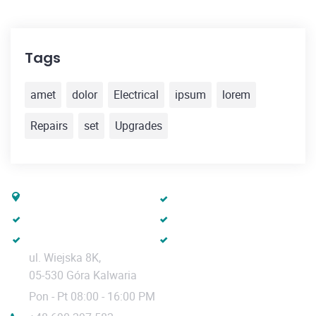
Tags
amet
dolor
Electrical
ipsum
lorem
Repairs
set
Upgrades
EV365
Ładowarki
Usługi
Baza wiedzy
Sklep
Regulamin
ul. Wiejska 8K,
05-530 Góra Kalwaria
Pon - Pt 08:00 - 16:00 PM