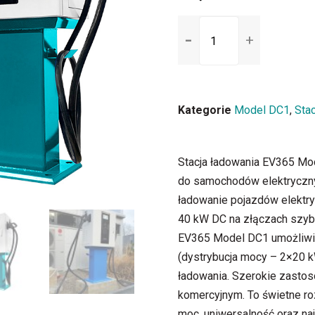
Kategorie
Model DC1
,
Sta
Stacja ładowania EV365 Mod
do samochodów elektryczny
ładowanie pojazdów elektry
40 kW DC na złączach szyb
EV365 Model DC1 umożliwi
(dystrybucja mocy – 2×20 k
ładowania. Szerokie zasto
komercyjnym. To świetne ro
moc, uniwersalność oraz naj