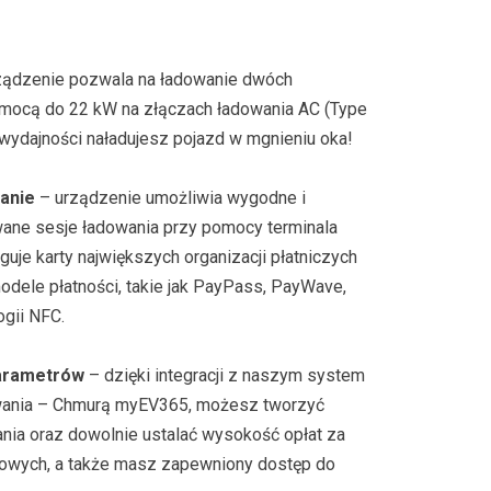
ządzenie pozwala na ładowanie dwóch
mocą do 22 kW na złączach ładowania AC (Type
 wydajności naładujesz pojazd w mgnieniu oka!
anie
– urządzenie umożliwia wygodne i
wane sesje ładowania przy pomocy terminala
guje karty największych organizacji płatniczych
modele płatności, takie jak PayPass, PayWave,
ogii NFC.
parametrów
– dzięki integracji z naszym system
owania – Chmurą myEV365, możesz tworzyć
ania oraz dowolnie ustalać wysokość opłat za
ngowych, a także masz zapewniony dostęp do