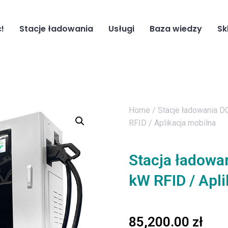
!
Stacje ładowania
Usługi
Baza wiedzy
Sk
Home
/
Stacje ładowania D
RFID / Aplikacja mobilna
Stacja ładowa
kW RFID / Apl
85,200.00
zł