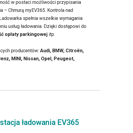
ność w postaci możliwości przypisania
nia – Chmurą myEV365. Kontrola nad
 Ładowarka spełnia wszelkie wymagania
eniu usług ładowania. Dzięki dostępowi do
ć opłaty parkingowej
itp.
ących producentów:
Audi, BMW, Citroën,
enz, MINI, Nissan, Opel, Peugeot,
 stacja ładowania EV365