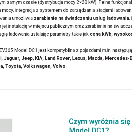
ym samym czasie (dystrybucja mocy 2×20 kW). Pełna funkcjonal
cja mocy, integracja z systemem do zarządzania stacjami ładowa
wania umożliwia
zarabianie na świadczeniu usług ładowania
.
 jej instalację w miejscu publicznym oraz zarabianie na świadcz
ię ładowania ustalając parametry takie jak
cena kWh, wysokoś
EV365 Model DC1 jest kompatybilna z pojazdami m.in. następuj
ai, Jaguar, Jeep, KIA, Land Rover, Lexus, Mazda, Mercedes-B
la, Toyota, Volkswagen, Volvo.
Czym wyróżnia się
Model DC1?